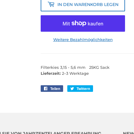
IN DEN WARENKORB LEGEN
Weitere Bezahlmöglichkeiten
Filterkies 3,15 - 5,6 mm 25KG Sack
Lieferzeit:
2–3 Werktage
Teilen
Auf
Twittern
Auf
Facebook
Twitter
teilen
twittern
N SIE VON JAHRZENTELANGER ERFAHRUNG
NEW