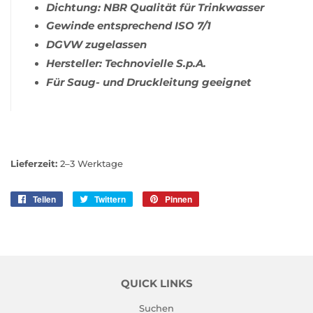
Dichtung: NBR Qualität für Trinkwasser
Gewinde entsprechend ISO 7/1
DGVW zugelassen
Hersteller: Technovielle S.p.A.
Für Saug- und Druckleitung geeignet
Lieferzeit:
2–3 Werktage
Teilen
Auf
Twittern
Auf
Pinnen
Auf
Facebook
Twitter
Pinterest
teilen
twittern
pinnen
QUICK LINKS
Suchen