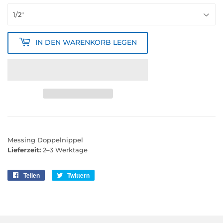
IN DEN WARENKORB LEGEN
Messing Doppelnippel
Lieferzeit:
2–3 Werktage
Teilen
Auf
Twittern
Auf
Facebook
Twitter
teilen
twittern